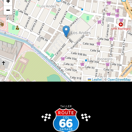
+
−
Leaflet
|
©
OpenStreetMap